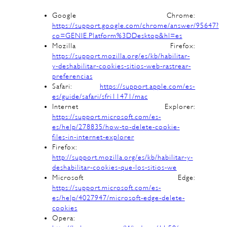
Google Chrome:
https://support.google.com/chrome/answer/95647?
co=GENIE.Platform%3DDesktop&hl=es
Mozilla Firefox:
https://support.mozilla.org/es/kb/habilitar-
y-deshabilitar-cookies-sitios-web-rastrear-
preferencias
Safari:
https://support.apple.com/es-
es/guide/safari/sfri11471/mac
Internet Explorer:
https://support.microsoft.com/es-
es/help/278835/how-to-delete-cookie-
files-in-internet-explorer
Firefox:
http://support.mozilla.org/es/kb/habilitar-y-
deshabilitar-cookies-que-los-sitios-we
Microsoft Edge:
https://support.microsoft.com/es-
es/help/4027947/microsoft-edge-delete-
cookies
Opera: