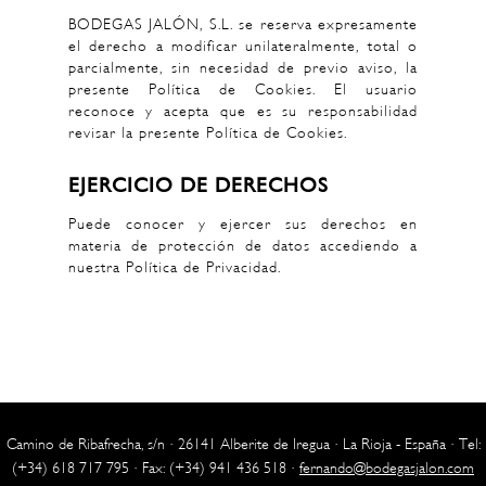
BODEGAS JALÓN, S.L. se reserva expresamente
el derecho a modificar unilateralmente, total o
parcialmente, sin necesidad de previo aviso, la
presente Política de Cookies. El usuario
reconoce y acepta que es su responsabilidad
revisar la presente Política de Cookies.
EJERCICIO DE DERECHOS
Puede conocer y ejercer sus derechos en
materia de protección de datos accediendo a
nuestra Política de Privacidad.
Camino de Ribafrecha, s/n · 26141 Alberite de Iregua · La Rioja - España · Tel:
(+34) 618 717 795 · Fax: (+34) 941 436 518 ·
fernando@bodegasjalon.com